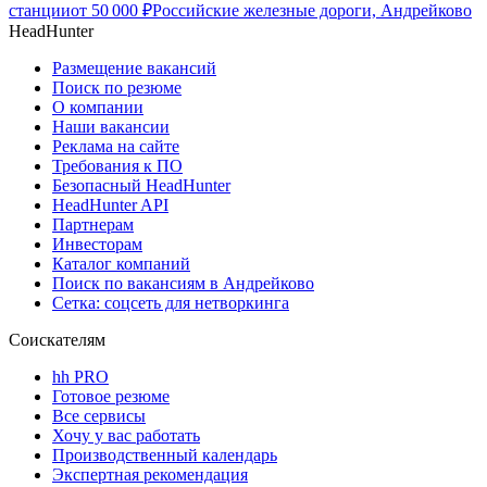
станции
от
50 000
₽
Российские железные дороги, Андрейково
HeadHunter
Размещение вакансий
Поиск по резюме
О компании
Наши вакансии
Реклама на сайте
Требования к ПО
Безопасный HeadHunter
HeadHunter API
Партнерам
Инвесторам
Каталог компаний
Поиск по вакансиям в Андрейково
Сетка: соцсеть для нетворкинга
Соискателям
hh PRO
Готовое резюме
Все сервисы
Хочу у вас работать
Производственный календарь
Экспертная рекомендация