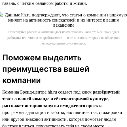
гавань, с чётким балансом работы и жизни.
Развёрнутый рассказ о компании даёт почувствовать: «вот это моё, хочу здесь
работать» или «точно не сработаемся» — и этим экономит время на общении с
неподходящими соискателями.
Поможем выделить
преимущества вашей
компании
Команда Бренд-центра hh.ru создаст под ключ
развёрнутый
текст о вашей команде и её неповторимой культуре,
расскажет историю запуска имиджевого проекта
—
программы адаптации и заботы, наставничества, стажировки
или другой знаковой активности, которая помогает людям
быстрее влиться, почувствовать себя на своём месте