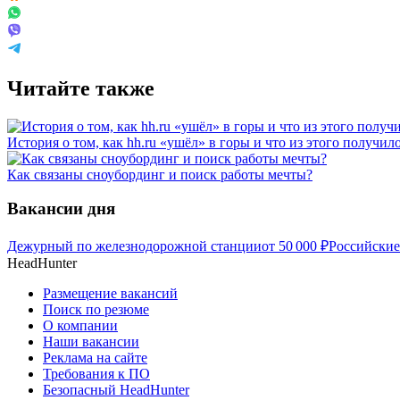
Читайте также
История о том, как hh.ru «ушёл» в горы и что из этого получил
Как связаны сноубординг и поиск работы мечты?
Вакансии дня
Дежурный по железнодорожной станции
от
50 000
₽
Российские
HeadHunter
Размещение вакансий
Поиск по резюме
О компании
Наши вакансии
Реклама на сайте
Требования к ПО
Безопасный HeadHunter