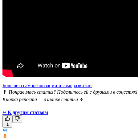
Больше о самореализации и саморазвитии
🚩
Понравилась статья? Поделитесь ей с друзьями в соцсетях!
Кнопка репоста — в шапке статьи
⏫
↩
К другим статьям
1