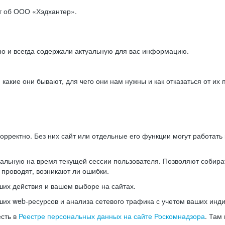
ет об ООО «Хэдхантер».
но и всегда содержали актуальную для вас информацию.
акие они бывают, для чего они нам нужны и как отказаться от их 
рректно. Без них сайт или отдельные его функции могут работат
альную на время текущей сессии пользователя. Позволяют собира
 проводят, возникают ли ошибки.
их действия и вашем выборе на сайтах.
х web-ресурсов и анализа сетевого трафика с учетом ваших инд
есть в
Реестре персональных данных на сайте Роскомнадзора
. Там