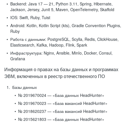
Backend:
Java 17 — 21, Python 3.11, Spring, Hibernate,
Jackson, Jersey, Junit 5, Maven, OpenTelemetry, Skaffold
IOS:
Swift, Ruby, Tuist
Android:
Kotlin, Kotlin Script (kts), Gradle Convention Plugins,
Ruby
Работа с данными:
PostgreSQL, Scylla, Redis, ClickHouse,
Elasticsearch, Kafka, Hadoop, Flink, Spark
Инфраструктура:
Nginx, Ansible, MinIo, Docker, Consul,
Grafana
Информация о правах на базы данных и программах
ЭВМ, включенных в реестр отечественного ПО
Базы данных
№ 2019670024 — «База данных HeadHunter»
№ 2019670023 — «База вакансий HeadHunter»
№ 2018620237 — «База вакансий HeadHunter»
№ 2015621803 — «База данных HeadHunter»