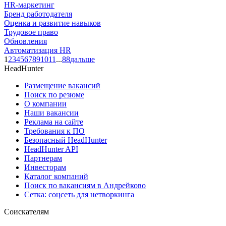
HR-маркетинг
Бренд работодателя
Оценка и развитие навыков
Трудовое право
Обновления
Автоматизация HR
1
2
3
4
5
6
7
8
9
10
11
...
88
дальше
HeadHunter
Размещение вакансий
Поиск по резюме
О компании
Наши вакансии
Реклама на сайте
Требования к ПО
Безопасный HeadHunter
HeadHunter API
Партнерам
Инвесторам
Каталог компаний
Поиск по вакансиям в Андрейково
Сетка: соцсеть для нетворкинга
Соискателям