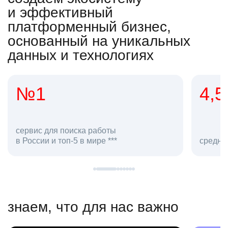
и эффективный
платформенный бизнес,
основанный на уникальных
данных и технологиях
4,5
20
сотруд
средняя оценка hh.ru как работодателя **
в hh.ru
знаем, что для нас важно