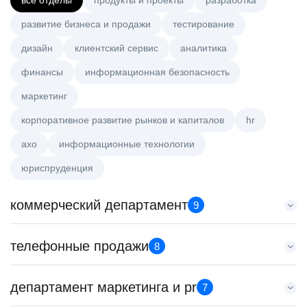
все отделы
продукты и проекты
разработка
развитие бизнеса и продажи
тестирование
дизайн
клиентский сервис
аналитика
финансы
информационная безопасность
маркетинг
корпоративное развитие рынков и капиталов
hr
axo
информационные технологии
юриспруденция
коммерческий департамент
9
Key Account Manager (EdTech)
телефонные продажи
8
HeadHunter::Коммерческий департамент
сегодня
Менеджер по продажам в сегменте малого и среднего
департамент маркетинга и pr
150000 ₽
7
бизнеса
Ярославль