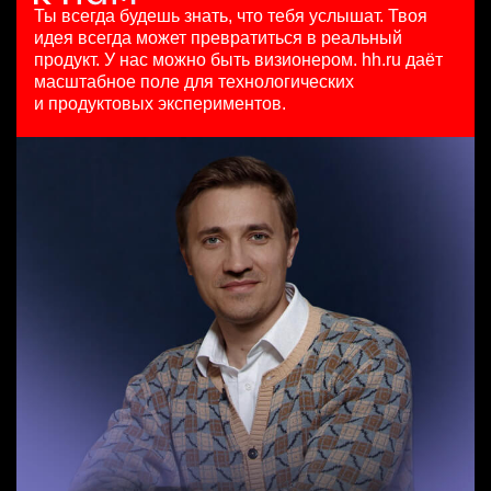
HeadHunter::Коммерческий департамент
HeadHunter::Департамент маркетинга
10000000 so'm
Ты всегда будешь знать, что тебя услышат.
Твоя
Senior Data Scientist (команда рекомендаций)
вчера
15 июл. 2026
Ташкент
идея всегда может превратиться в реальный
HeadHunter::Analytics/Data Science
з/п не указана
з/п не указана
продукт.
У нас можно быть визионером. hh.ru даёт
29 июл. 2026
Москва
Ташкент
масштабное поле для технологических
Менеджер по продажам B2B
450000 ₽
и продуктовых экспериментов.
HeadHunter::Телефонные продажи
Москва
Аналитик данных (направление Enterprise продаж)
сегодня
HeadHunter::Коммерческий департамент
7200000 - 16800000 so'm
сегодня
Ташкент
з/п не указана
Москва