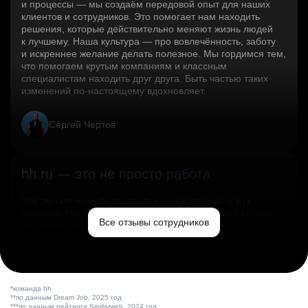
и процессы — мы создаём передовой опыт для наших
клиентов и сотрудников. Это помогает нам находить
решения, которые действительно меняют жизнь людей
к лучшему. Наша культура — про вовлечённость, заботу
и искреннее желание делать полезное. Мы гордимся тем,
что помогаем крутым компаниям и классным
специалистам находить друг друга. Быть частью таких
изменений по‑настоящему вдохновляет.
Сергей Чертов
hh.ru — это не просто работа
Это эмпатичные люди, заслуженные победы и дух
свободы. Мы помогаем миру и создаём лучший сервис
Все отзывы сотрудников
по поиску работы в стране.
Ольга Емельянова
*команда hh
**по данным Dream Job, 2025 год
***по данным рейтинга Similarweb, 2024 год