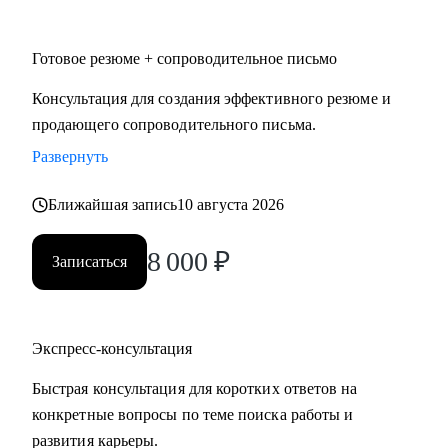
• HoReCa
• Логистика и закупочная политика
Готовое резюме + сопроводительное письмо
• Фешн и бьюти
• Спорт
Консультация для создания эффективного резюме и
• GR и внешняя политика
продающего сопроводительного письма.
• Продажи
Развернуть
• Производство и технологии
Ближайшая запись
10 августа 2026
Знакомлю с рынком, создаю эффективные резюме,
помогаю с самооценкой и определением перспектив. Могу
8 000
₽
Записаться
быть рядом в периоды, когда профессиональная поддержка
особенно важна.
Экспресс-консультация
Быстрая консультация для коротких ответов на
конкретные вопросы по теме поиска работы и
развития карьеры.