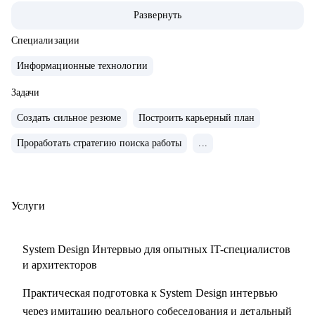
• 200+ часов аудита B2B: реальная практика и понимание
Развернуть
работающих решений.
• 400+ собеседований проведенных для того, чтобы
Специализации
собрать команды, которые действительно работают
Информационные технологии
С чем помогу:
Задачи
• Карьерные цели в ИТ-архитектуре
Создать сильное резюме
Построить карьерный план
• Резюме и подготовка к собеседованиям
Проработать стратегию поиска работы
...
• Навыки проектирования архитектуры
• Связь технологий и бизнес-ценности
• Лидерство и коммуникации
• Обратная связь и мотивация
Услуги
• Внедрение архитектурной функции
• ИТ-ландшафт и дорожная карта
System Design Интервью для опытных IT-специалистов
• ИТ-трансформация
и архитекторов
Практическая подготовка к System Design интервью
Кому могу помочь:
через имитацию реального собеседования и детальный
• Техлидам/тимлидам: развитие в ИТ-архитектуре,