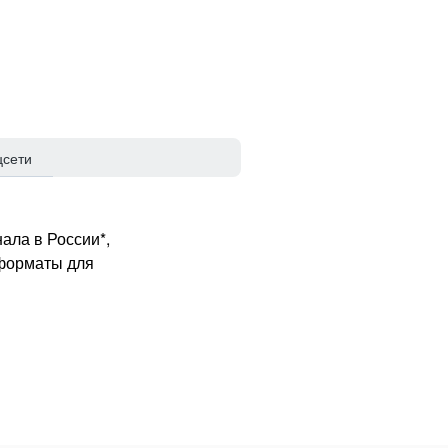
цсети
ала в России*,
 форматы для