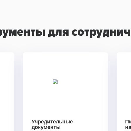
рументы для сотруднич
Учредительные
П
документы
н