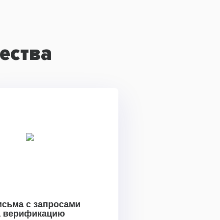
ества
исьма с запросами
а верификацию