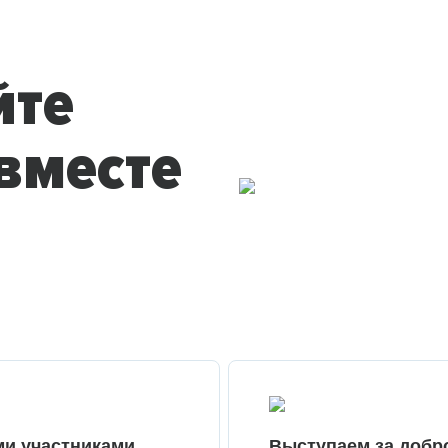
йте
вместе
ми участниками
Выступаем за добр