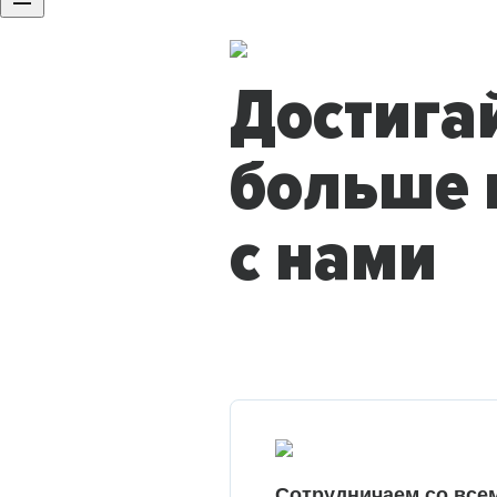
Достига
больше 
с нами
Сотрудничаем со все