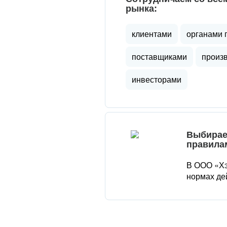
рынка:
клиентами
органами 
поставщиками
произ
инвесторами
Выбирае
правила
В ООО «Хэ
нормах де