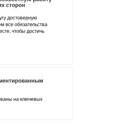
их сторон
угу достоверную
м все обязательства
сте, чтобы достичь
аментированным
ованы на ключевых