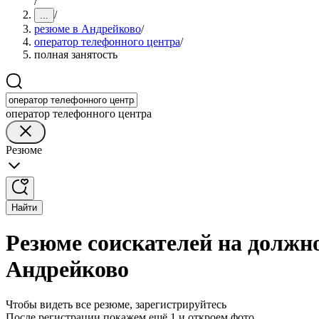
/
/
...
резюме в Андрейково
/
оператор телефонного центра
/
полная занятость
оператор телефонного центра
Резюме
Найти
Резюме соискателей на должно
Андрейково
Чтобы видеть все резюме, зарегистрируйтесь
После регистрации покажем ещё 1 и откроем фото