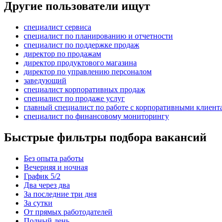
Другие пользователи ищут
специалист сервиса
специалист по планированию и отчетности
специалист по поддержке продаж
директор по продажам
директор продуктового магазина
директор по управлению персоналом
заведующий
специалист корпоративных продаж
специалист по продаже услуг
главный специалист по работе с корпоративными клиент
специалист по финансовому мониторингу
Быстрые фильтры подбора вакансий
Без опыта работы
Вечерняя и ночная
График 5/2
Два через два
За последние три дня
За сутки
От прямых работодателей
Полный день