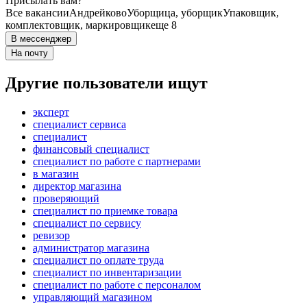
Присылать вам?
Все вакансии
Андрейково
Уборщица, уборщик
Упаковщик,
комплектовщик, маркировщик
еще 8
В мессенджер
На почту
Другие пользователи ищут
эксперт
специалист сервиса
специалист
финансовый специалист
специалист по работе с партнерами
в магазин
директор магазина
проверяющий
специалист по приемке товара
специалист по сервису
ревизор
администратор магазина
специалист по оплате труда
специалист по инвентаризации
специалист по работе с персоналом
управляющий магазином