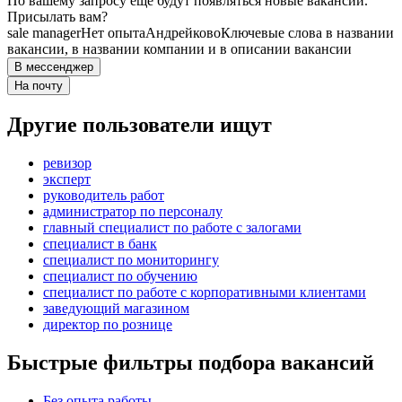
По вашему запросу ещё будут появляться новые вакансии.
Присылать вам?
sale manager
Нет опыта
Андрейково
Ключевые слова в названии
вакансии, в названии компании и в описании вакансии
В мессенджер
На почту
Другие пользователи ищут
ревизор
эксперт
руководитель работ
администратор по персоналу
главный специалист по работе с залогами
специалист в банк
специалист по мониторингу
специалист по обучению
специалист по работе с корпоративными клиентами
заведующий магазином
директор по рознице
Быстрые фильтры подбора вакансий
Без опыта работы