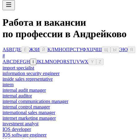
Работа и вакансии
по профессии в Андрейково
А
Б
В
Г
Д
Е
Ж
З
И
К
Л
М
Н
О
П
Р
С
Т
У
Ф
Х
Ц
Ч
Ш
Э
Ю
Ё
Й
Щ
Ы
Я
#
A
B
C
D
E
F
G
H
J
K
L
M
N
O
P
Q
R
S
T
U
V
W
X
I
Y
Z
import specialist
information security engineer
inside sales representative
intern
internal audit manager
internal auditor
internal communications manager
internal control manager
international sales manager
internet marketing manager
investment analyst
IOS developer
IOS software engineer