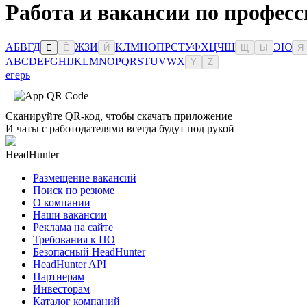
Работа и вакансии по профес
А
Б
В
Г
Д
Ж
З
И
К
Л
М
Н
О
П
Р
С
Т
У
Ф
Х
Ц
Ч
Ш
Э
Ю
Е
Ё
Й
Щ
Ы
Я
A
B
C
D
E
F
G
H
I
J
K
L
M
N
O
P
Q
R
S
T
U
V
W
X
Y
Z
егерь
Сканируйте QR-код, чтобы скачать приложение
И чаты с работодателями всегда будут под рукой
HeadHunter
Размещение вакансий
Поиск по резюме
О компании
Наши вакансии
Реклама на сайте
Требования к ПО
Безопасный HeadHunter
HeadHunter API
Партнерам
Инвесторам
Каталог компаний