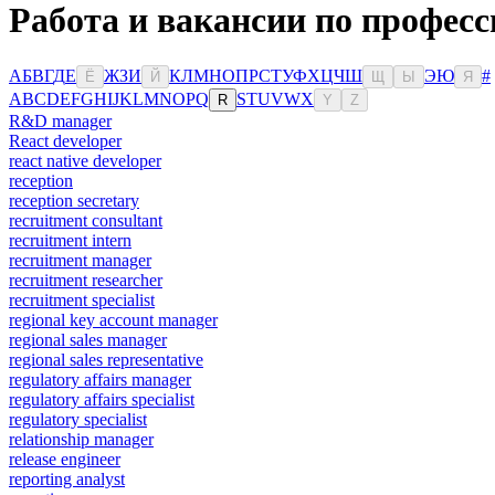
Работа и вакансии по профес
А
Б
В
Г
Д
Е
Ж
З
И
К
Л
М
Н
О
П
Р
С
Т
У
Ф
Х
Ц
Ч
Ш
Э
Ю
#
Ё
Й
Щ
Ы
Я
A
B
C
D
E
F
G
H
I
J
K
L
M
N
O
P
Q
S
T
U
V
W
X
R
Y
Z
R&D manager
React developer
react native developer
reception
reception secretary
recruitment consultant
recruitment intern
recruitment manager
recruitment researcher
recruitment specialist
regional key account manager
regional sales manager
regional sales representative
regulatory affairs manager
regulatory affairs specialist
regulatory specialist
relationship manager
release engineer
reporting analyst