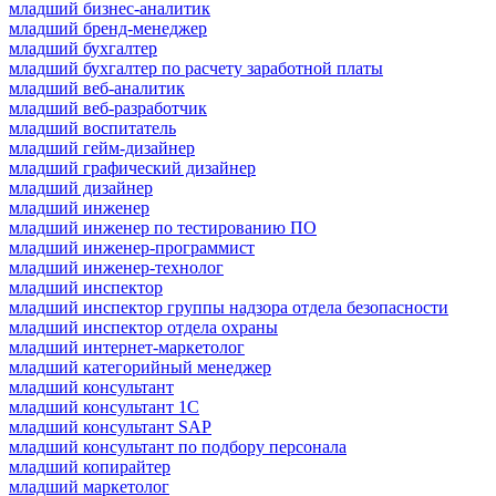
младший бизнес-аналитик
младший бренд-менеджер
младший бухгалтер
младший бухгалтер по расчету заработной платы
младший веб-аналитик
младший веб-разработчик
младший воспитатель
младший гейм-дизайнер
младший графический дизайнер
младший дизайнер
младший инженер
младший инженер по тестированию ПО
младший инженер-программист
младший инженер-технолог
младший инспектор
младший инспектор группы надзора отдела безопасности
младший инспектор отдела охраны
младший интернет-маркетолог
младший категорийный менеджер
младший консультант
младший консультант 1С
младший консультант SAP
младший консультант по подбору персонала
младший копирайтер
младший маркетолог