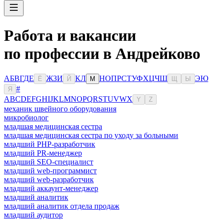
Работа и вакансии
по профессии в Андрейково
А
Б
В
Г
Д
Е
Ж
З
И
К
Л
Н
О
П
Р
С
Т
У
Ф
Х
Ц
Ч
Ш
Э
Ю
Ё
Й
М
Щ
Ы
#
Я
A
B
C
D
E
F
G
H
I
J
K
L
M
N
O
P
Q
R
S
T
U
V
W
X
Y
Z
механик швейного оборудования
микробиолог
младшая медицинская сестра
младшая медицинская сестра по уходу за больными
младший PHP-разработчик
младший PR-менеджер
младший SEO-специалист
младший web-программист
младший web-разработчик
младший аккаунт-менеджер
младший аналитик
младший аналитик отдела продаж
младший аудитор