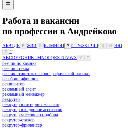
Работа и вакансии
по профессии в Андрейково
А
Б
В
Г
Д
Е
Ж
З
И
К
Л
М
Н
О
П
С
Т
У
Ф
Х
Ц
Ч
Ш
Э
Ю
Ё
Й
Р
Щ
Ы
#
Я
A
B
C
D
E
F
G
H
I
J
K
L
M
N
O
P
Q
R
S
T
U
V
W
X
Y
Z
резчик по камню
резчик стекла
резчик этикеток из голографической пленки
резьбошлифовщик
реквизитор
рекламный агент
рекламный менеджер
рекрутер
рекрутер в интернет-магазин
рекрутер в кадровое агентство
рекрутер массового подбора
рекрутер-стажер
рекрутер-фрилансер