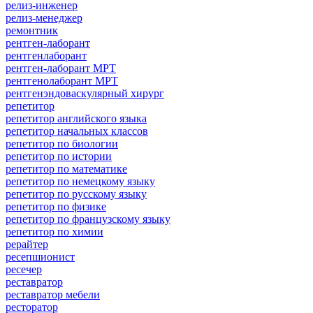
релиз-инженер
релиз-менеджер
ремонтник
рентген-лаборант
рентгенлаборант
рентген-лаборант МРТ
рентгенолаборант МРТ
рентгенэндоваскулярный хирург
репетитор
репетитор английского языка
репетитор начальных классов
репетитор по биологии
репетитор по истории
репетитор по математике
репетитор по немецкому языку
репетитор по русскому языку
репетитор по физике
репетитор по французскому языку
репетитор по химии
рерайтер
ресепшионист
ресечер
реставратор
реставратор мебели
ресторатор