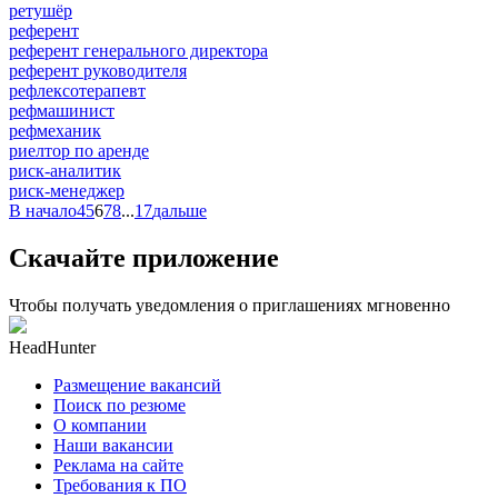
ретушёр
референт
референт генерального директора
референт руководителя
рефлексотерапевт
рефмашинист
рефмеханик
риелтор по аренде
риск-аналитик
риск-менеджер
В начало
4
5
6
7
8
...
17
дальше
Скачайте приложение
Чтобы получать уведомления о приглашениях мгновенно
HeadHunter
Размещение вакансий
Поиск по резюме
О компании
Наши вакансии
Реклама на сайте
Требования к ПО