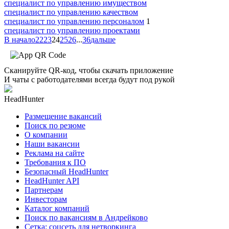
специалист по управлению имуществом
специалист по управлению качеством
специалист по управлению персоналом
1
специалист по управлению проектами
В начало
22
23
24
25
26
...
36
дальше
Сканируйте QR-код, чтобы скачать приложение
И чаты с работодателями всегда будут под рукой
HeadHunter
Размещение вакансий
Поиск по резюме
О компании
Наши вакансии
Реклама на сайте
Требования к ПО
Безопасный HeadHunter
HeadHunter API
Партнерам
Инвесторам
Каталог компаний
Поиск по вакансиям в Андрейково
Сетка: соцсеть для нетворкинга