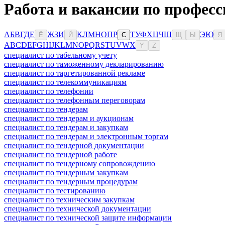
Работа и вакансии по профес
А
Б
В
Г
Д
Е
Ж
З
И
К
Л
М
Н
О
П
Р
Т
У
Ф
Х
Ц
Ч
Ш
Э
Ю
Ё
Й
С
Щ
Ы
Я
A
B
C
D
E
F
G
H
I
J
K
L
M
N
O
P
Q
R
S
T
U
V
W
X
Y
Z
специалист по табельному учету
специалист по таможенному декларированию
специалист по таргетированной рекламе
специалист по телекоммуникациям
специалист по телефонии
специалист по телефонным переговорам
специалист по тендерам
специалист по тендерам и аукционам
специалист по тендерам и закупкам
специалист по тендерам и электронным торгам
специалист по тендерной документации
специалист по тендерной работе
специалист по тендерному сопровождению
специалист по тендерным закупкам
специалист по тендерным процедурам
специалист по тестированию
специалист по техническим закупкам
специалист по технической документации
специалист по технической защите информации